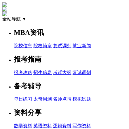
全站导航 ▼
MBA资讯
院校信息
院校简章
复试调剂
就业新闻
报考指南
报考攻略
招生信息
考试大纲
复试调剂
备考辅导
每日练习
太奇周测
名师点睛
模拟试题
资料分享
数学资料
英语资料
逻辑资料
写作资料