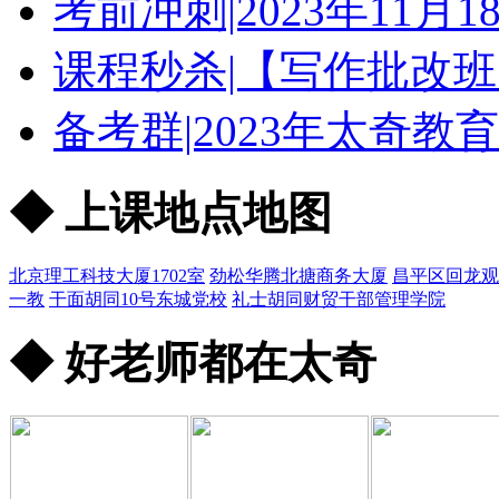
考前冲刺|2023年11
课程秒杀|【写作批改班
备考群|2023年太奇教
◆ 上课地点地图
北京理工科技大厦1702室
劲松华腾北搪商务大厦
昌平区回龙观
一教
干面胡同10号东城党校
礼士胡同财贸干部管理学院
◆ 好老师都在太奇