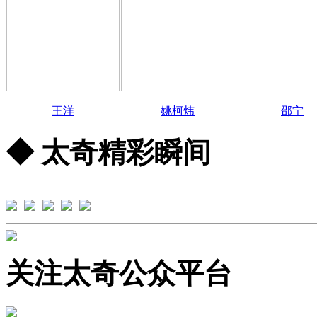
王洋
姚柯炜
邵宁
◆ 太奇精彩瞬间
关注太奇公众平台