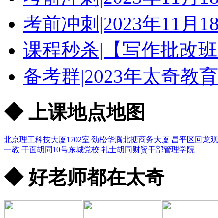
考前冲刺|2023年11
课程秒杀|【写作批改班
备考群|2023年太奇教
◆ 上课地点地图
北京理工科技大厦1702室
劲松华腾北搪商务大厦
昌平区回龙观
一教
干面胡同10号东城党校
礼士胡同财贸干部管理学院
◆ 好老师都在太奇