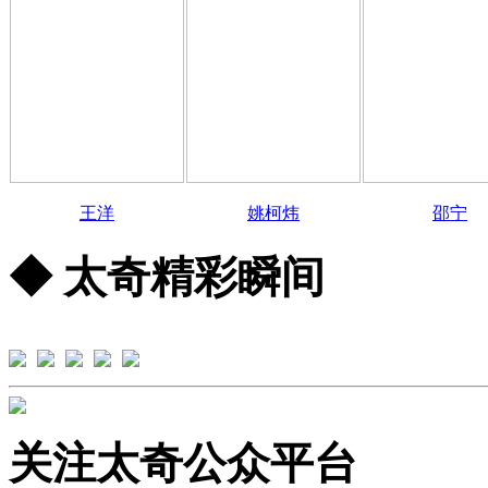
王洋
姚柯炜
邵宁
◆ 太奇精彩瞬间
关注太奇公众平台