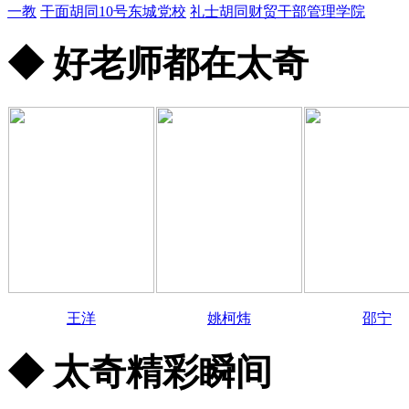
一教
干面胡同10号东城党校
礼士胡同财贸干部管理学院
◆ 好老师都在太奇
王洋
姚柯炜
邵宁
◆ 太奇精彩瞬间