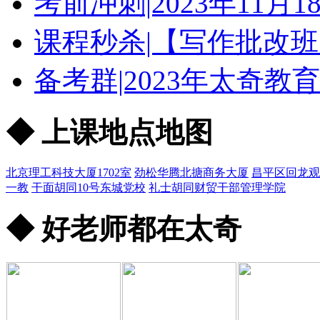
考前冲刺|2023年11
课程秒杀|【写作批改班
备考群|2023年太奇教
◆ 上课地点地图
北京理工科技大厦1702室
劲松华腾北搪商务大厦
昌平区回龙观
一教
干面胡同10号东城党校
礼士胡同财贸干部管理学院
◆ 好老师都在太奇