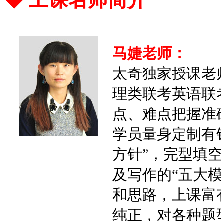
马婕老师：
太奇独家授课老师
理类联考英语联
点、难点把握准
学员量身定制有
方针”，完型填空
及写作的“五大
和思路，上课富
纯正，对各种题