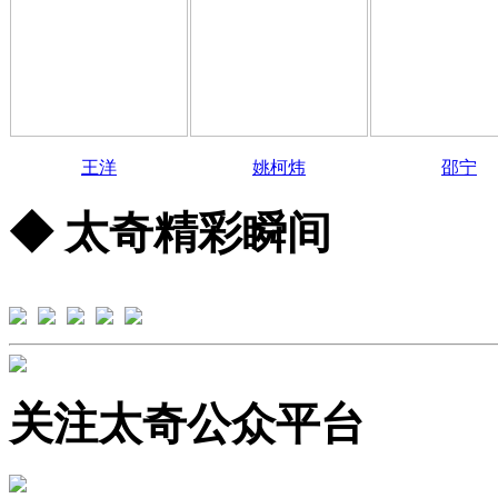
王洋
姚柯炜
邵宁
◆ 太奇精彩瞬间
关注太奇公众平台