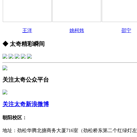
王洋
姚柯炜
邵宁
◆ 太奇精彩瞬间
关注太奇公众平台
关注太奇新浪微博
朝阳校区：
地址：劲松华腾北搪商务大厦716室（劲松桥东第二个红绿灯