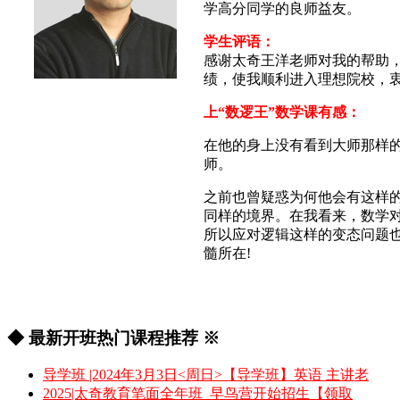
学高分同学的良师益友。
学生评语：
感谢太奇王洋老师对我的帮助，
绩，使我顺利进入理想院校，衷
上“数逻王”数学课有感：
在他的身上没有看到大师那样的
师。
之前也曾疑惑为何他会有这样
同样的境界。在我看来，数学
所以应对逻辑这样的变态问题
髓所在!
◆ 最新开班热门课程推荐 ※
导学班 |2024年3月3日<周日>【导学班】英语 主讲老
2025|太奇教育笔面全年班_早鸟营开始招生【领取