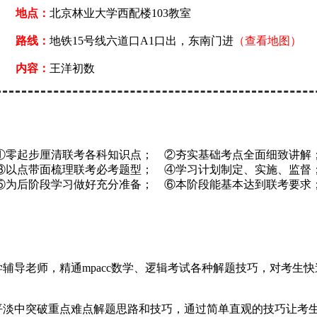
地点：
北京林业大学西配楼103教室
路线：
地铁15号线六道口A1口出，东南门进
（查看地图）
内容：
王洋初数
①零起步厘清联考各科知识点；
②夯实基础考点全面细致讲解
③以点带面梳理联考必考题型； ④学习计划制定、实施、监督
⑤为后阶段学习做好充分准备； ⑥本阶段能基本达到联考要求
辅导老师，精通mpacc数学、逻辑考试各种解题技巧，对考生快
在平淡中突破重点难点解题思路和技巧，通过简单直观的技巧让