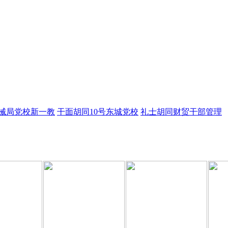
械局党校新一教
干面胡同10号东城党校
礼士胡同财贸干部管理