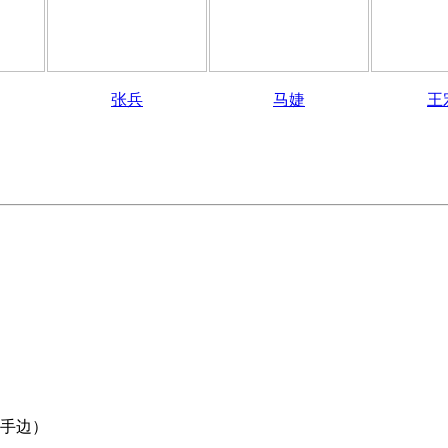
张兵
马婕
王
左手边）