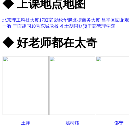
◆ 上课地点地图
北京理工科技大厦1702室
劲松华腾北搪商务大厦
昌平区回龙观
一教
干面胡同10号东城党校
礼士胡同财贸干部管理学院
◆ 好老师都在太奇
王洋
姚柯炜
邵宁