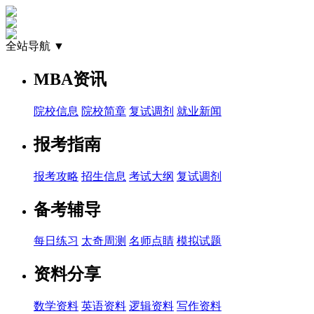
全站导航 ▼
MBA资讯
院校信息
院校简章
复试调剂
就业新闻
报考指南
报考攻略
招生信息
考试大纲
复试调剂
备考辅导
每日练习
太奇周测
名师点睛
模拟试题
资料分享
数学资料
英语资料
逻辑资料
写作资料