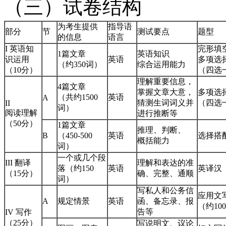
（三）试卷结构
为考生提供
指导语
部分
节
测试要点
题型
的信息
语言
I 英语知
完形填
1篇文章
英语知识
识运用
英语
多项选
（约350词）
综合运用能力
（10分）
（四选
理解重要信息，
4篇文章
掌握文章大意，
多项选
（共约1500
英语
A
猜测生词词义并
（四选
II
词）
阅读理解
进行推断等
（50分）
1篇文章
推理、判断、
B
（450-500
英语
选择搭
概括能力
词）
一个或几个段
III 翻译
理解和表达的准
落（约150
英语
英译汉
（15分）
确、完整、通顺
词）
写私人和公务信
应用文
A
规定情景
英语
函、备忘录、报
（约10
告等
IV 写作
（25分）
写说明文、议论