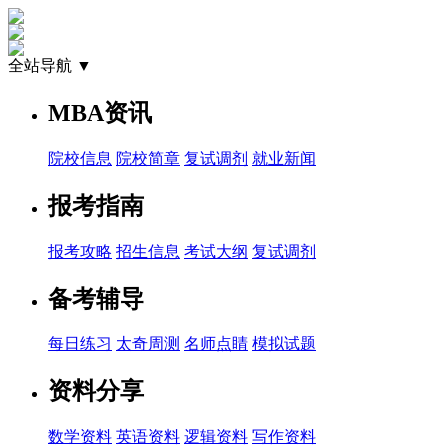
全站导航 ▼
MBA资讯
院校信息
院校简章
复试调剂
就业新闻
报考指南
报考攻略
招生信息
考试大纲
复试调剂
备考辅导
每日练习
太奇周测
名师点睛
模拟试题
资料分享
数学资料
英语资料
逻辑资料
写作资料