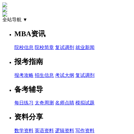
全站导航 ▼
MBA资讯
院校信息
院校简章
复试调剂
就业新闻
报考指南
报考攻略
招生信息
考试大纲
复试调剂
备考辅导
每日练习
太奇周测
名师点睛
模拟试题
资料分享
数学资料
英语资料
逻辑资料
写作资料