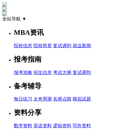
全站导航 ▼
MBA资讯
院校信息
院校简章
复试调剂
就业新闻
报考指南
报考攻略
招生信息
考试大纲
复试调剂
备考辅导
每日练习
太奇周测
名师点睛
模拟试题
资料分享
数学资料
英语资料
逻辑资料
写作资料