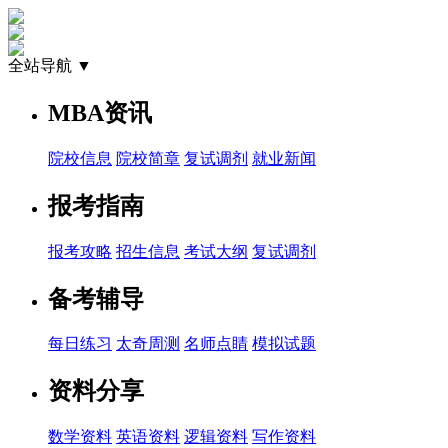
全站导航 ▼
MBA资讯
院校信息
院校简章
复试调剂
就业新闻
报考指南
报考攻略
招生信息
考试大纲
复试调剂
备考辅导
每日练习
太奇周测
名师点睛
模拟试题
资料分享
数学资料
英语资料
逻辑资料
写作资料