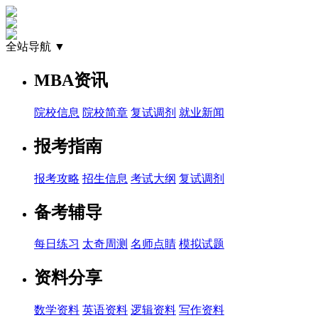
全站导航 ▼
MBA资讯
院校信息
院校简章
复试调剂
就业新闻
报考指南
报考攻略
招生信息
考试大纲
复试调剂
备考辅导
每日练习
太奇周测
名师点睛
模拟试题
资料分享
数学资料
英语资料
逻辑资料
写作资料