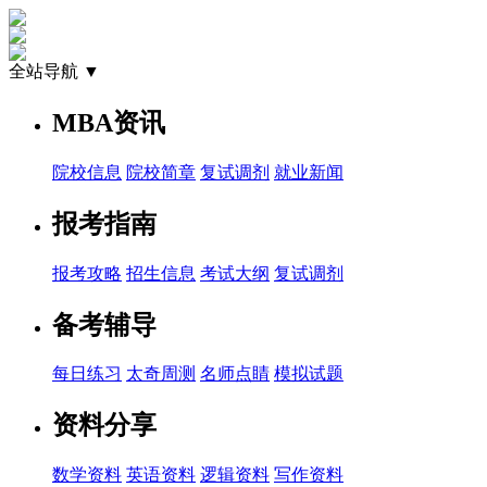
全站导航 ▼
MBA资讯
院校信息
院校简章
复试调剂
就业新闻
报考指南
报考攻略
招生信息
考试大纲
复试调剂
备考辅导
每日练习
太奇周测
名师点睛
模拟试题
资料分享
数学资料
英语资料
逻辑资料
写作资料