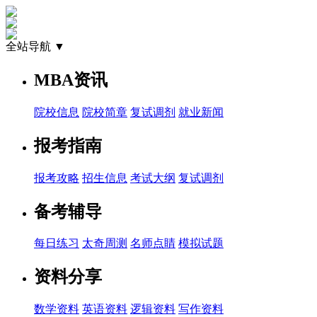
全站导航 ▼
MBA资讯
院校信息
院校简章
复试调剂
就业新闻
报考指南
报考攻略
招生信息
考试大纲
复试调剂
备考辅导
每日练习
太奇周测
名师点睛
模拟试题
资料分享
数学资料
英语资料
逻辑资料
写作资料