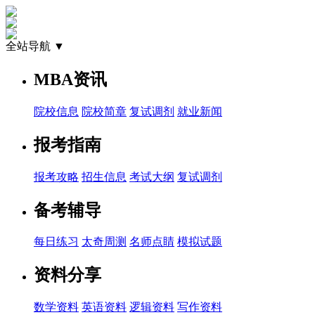
全站导航 ▼
MBA资讯
院校信息
院校简章
复试调剂
就业新闻
报考指南
报考攻略
招生信息
考试大纲
复试调剂
备考辅导
每日练习
太奇周测
名师点睛
模拟试题
资料分享
数学资料
英语资料
逻辑资料
写作资料