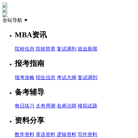
全站导航 ▼
MBA资讯
院校信息
院校简章
复试调剂
就业新闻
报考指南
报考攻略
招生信息
考试大纲
复试调剂
备考辅导
每日练习
太奇周测
名师点睛
模拟试题
资料分享
数学资料
英语资料
逻辑资料
写作资料