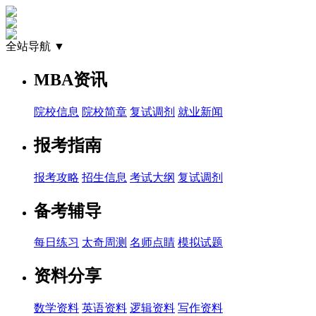
全站导航 ▼
MBA资讯
院校信息
院校简章
复试调剂
就业新闻
报考指南
报考攻略
招生信息
考试大纲
复试调剂
备考辅导
每日练习
太奇周测
名师点睛
模拟试题
资料分享
数学资料
英语资料
逻辑资料
写作资料