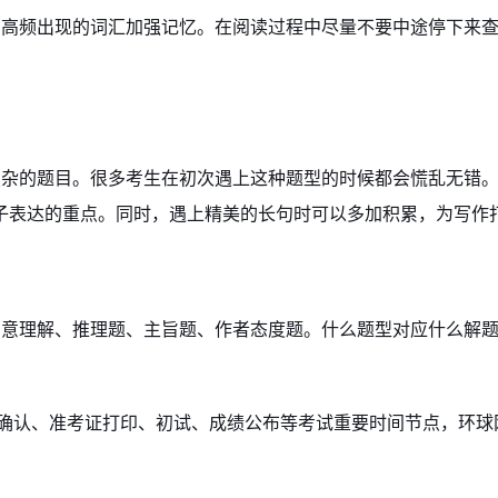
却高频出现的词汇加强记忆。在阅读过程中尽量不要中途停下来
复杂的题目。很多考生在初次遇上这种题型的时候都会慌乱无错
子表达的重点。同时，遇上精美的长句时可以多加积累，为写作
句意理解、推理题、主旨题、作者态度题。什么题型对应什么解
现场确认、准考证打印、初试、成绩公布等考试重要时间节点，环球