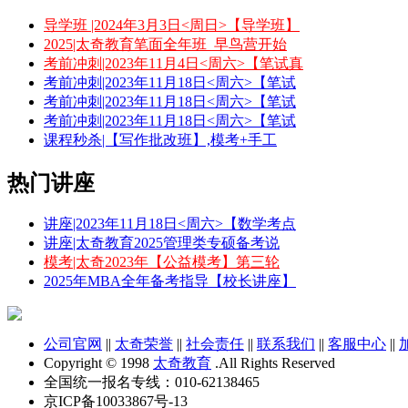
导学班 |2024年3月3日<周日>【导学班】
2025|太奇教育笔面全年班_早鸟营开始
考前冲刺|2023年11月4日<周六>【笔试真
考前冲刺|2023年11月18日<周六>【笔试
考前冲刺|2023年11月18日<周六>【笔试
考前冲刺|2023年11月18日<周六>【笔试
课程秒杀|【写作批改班】,模考+手工
热门讲座
讲座|2023年11月18日<周六>【数学考点
讲座|太奇教育2025管理类专硕备考说
模考|太奇2023年【公益模考】第三轮
2025年MBA全年备考指导【校长讲座】
公司官网
||
太奇荣誉
||
社会责任
||
联系我们
||
客服中心
||
Copyright © 1998
太奇教育
.All Rights Reserved
全国统一报名专线：010-62138465
京ICP备10033867号-13