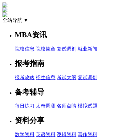
全站导航 ▼
MBA资讯
院校信息
院校简章
复试调剂
就业新闻
报考指南
报考攻略
招生信息
考试大纲
复试调剂
备考辅导
每日练习
太奇周测
名师点睛
模拟试题
资料分享
数学资料
英语资料
逻辑资料
写作资料