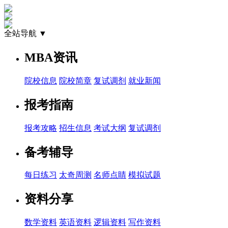
全站导航 ▼
MBA资讯
院校信息
院校简章
复试调剂
就业新闻
报考指南
报考攻略
招生信息
考试大纲
复试调剂
备考辅导
每日练习
太奇周测
名师点睛
模拟试题
资料分享
数学资料
英语资料
逻辑资料
写作资料