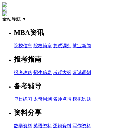
全站导航 ▼
MBA资讯
院校信息
院校简章
复试调剂
就业新闻
报考指南
报考攻略
招生信息
考试大纲
复试调剂
备考辅导
每日练习
太奇周测
名师点睛
模拟试题
资料分享
数学资料
英语资料
逻辑资料
写作资料