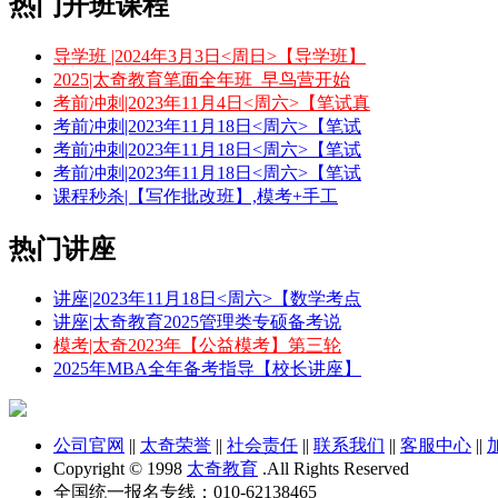
热门开班课程
导学班 |2024年3月3日<周日>【导学班】
2025|太奇教育笔面全年班_早鸟营开始
考前冲刺|2023年11月4日<周六>【笔试真
考前冲刺|2023年11月18日<周六>【笔试
考前冲刺|2023年11月18日<周六>【笔试
考前冲刺|2023年11月18日<周六>【笔试
课程秒杀|【写作批改班】,模考+手工
热门讲座
讲座|2023年11月18日<周六>【数学考点
讲座|太奇教育2025管理类专硕备考说
模考|太奇2023年【公益模考】第三轮
2025年MBA全年备考指导【校长讲座】
公司官网
||
太奇荣誉
||
社会责任
||
联系我们
||
客服中心
||
Copyright © 1998
太奇教育
.All Rights Reserved
全国统一报名专线：010-62138465