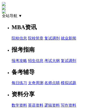
全站导航 ▼
MBA资讯
院校信息
院校简章
复试调剂
就业新闻
报考指南
报考攻略
招生信息
考试大纲
复试调剂
备考辅导
每日练习
太奇周测
名师点睛
模拟试题
资料分享
数学资料
英语资料
逻辑资料
写作资料