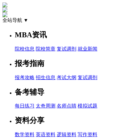
全站导航 ▼
MBA资讯
院校信息
院校简章
复试调剂
就业新闻
报考指南
报考攻略
招生信息
考试大纲
复试调剂
备考辅导
每日练习
太奇周测
名师点睛
模拟试题
资料分享
数学资料
英语资料
逻辑资料
写作资料