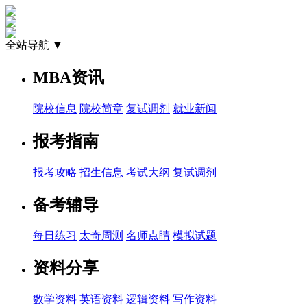
全站导航 ▼
MBA资讯
院校信息
院校简章
复试调剂
就业新闻
报考指南
报考攻略
招生信息
考试大纲
复试调剂
备考辅导
每日练习
太奇周测
名师点睛
模拟试题
资料分享
数学资料
英语资料
逻辑资料
写作资料