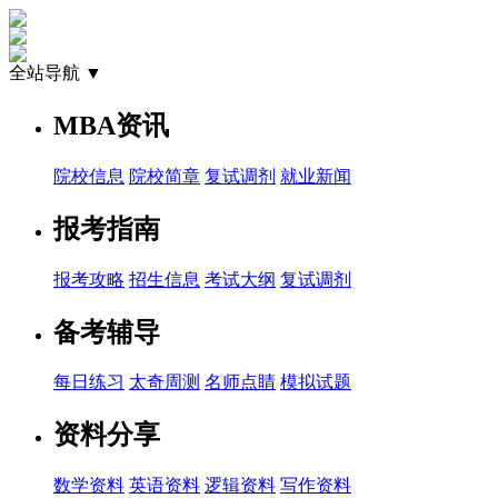
全站导航 ▼
MBA资讯
院校信息
院校简章
复试调剂
就业新闻
报考指南
报考攻略
招生信息
考试大纲
复试调剂
备考辅导
每日练习
太奇周测
名师点睛
模拟试题
资料分享
数学资料
英语资料
逻辑资料
写作资料