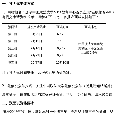
一、预面试申请方式
1、网站报名：登录中国政法大学MBA教育中心首页左侧“在线报名-MBA报
有提交申请资料的考生请参加下一批。 各批次面试安排如下：
预面试
提交申请截止
面试时间
面试地点
第一批
6
月
25
日
6
月
28
日
第二批
7
月
15
日
7
月
18
日
中国政法大学学院
第三批
9
月
16
日
9
月
19
日
路校区（海淀区西
土城路
2 5
号）
第四批
9
月
23
日
9
月
26
日
第五批
10
月
7
日
10
月
10
日
注：预面试时间安排，以报名系统通知为准。
2、微信公众号报名：关注中国政法大学微信公众号（见此通知结尾处）
温馨提示：请在报名之前准备好身份证、学历、学位证书、四六级英语
二、预面试资格要求：
截至2016年9月1日，满足本科毕业满三年，专科毕业满五年的要求。