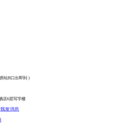
房站B口出即到 )
酒店6层写字楼
排