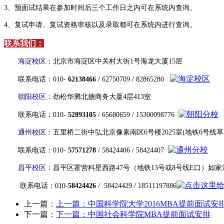
3、预面试结果在参加时间后三个工作日之内可在系统内查询。
4、复试申请、复试资格审核以及录取都可在系统内进行查询。
联系我们：
海淀校区
：北京市海淀区中关村大街1号海龙大厦15层
联系电话：010-
62138466
/ 62750709 / 82865280
朝阳校区：
劲松华腾北搪商务大厦4层413室
联系电话：010-
52893105
/ 65680659 / 15300098776
通州校区：
五里桥二街中弘北京像素南区6号楼2025室(地铁6号线草
联系电话：010-
57571278
/ 58424406 / 58424407
昌平校区：
昌平区霍营科星西路47号（地铁13号或8号线E口）如家
联系电话：010-
58424426
/ 58424429 / 18511197886
上一篇：
上一篇：
中国科学院大学2016MBA提前面试安
下一篇：
下一篇：
中国社会科学院MBA提前面试安排