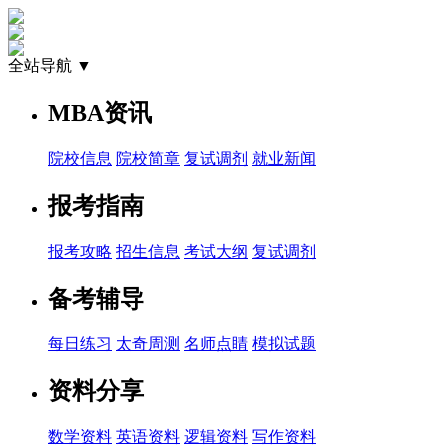
全站导航 ▼
MBA资讯
院校信息
院校简章
复试调剂
就业新闻
报考指南
报考攻略
招生信息
考试大纲
复试调剂
备考辅导
每日练习
太奇周测
名师点睛
模拟试题
资料分享
数学资料
英语资料
逻辑资料
写作资料