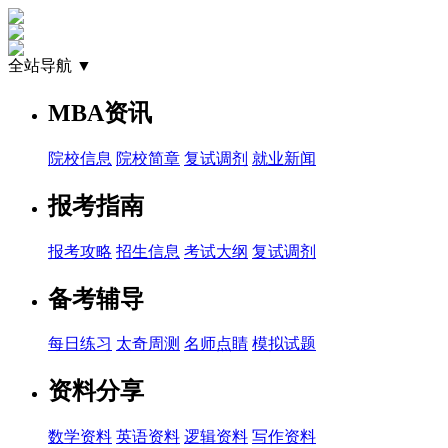
全站导航 ▼
MBA资讯
院校信息
院校简章
复试调剂
就业新闻
报考指南
报考攻略
招生信息
考试大纲
复试调剂
备考辅导
每日练习
太奇周测
名师点睛
模拟试题
资料分享
数学资料
英语资料
逻辑资料
写作资料