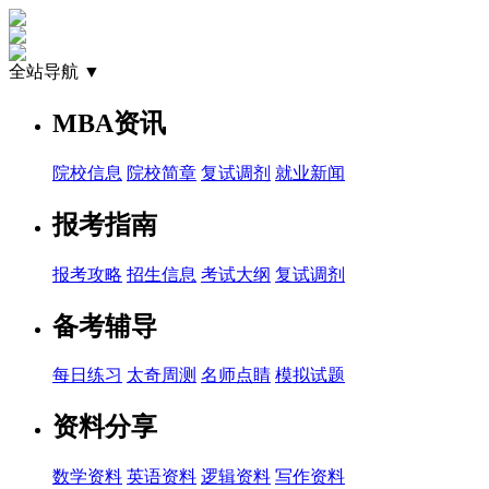
全站导航 ▼
MBA资讯
院校信息
院校简章
复试调剂
就业新闻
报考指南
报考攻略
招生信息
考试大纲
复试调剂
备考辅导
每日练习
太奇周测
名师点睛
模拟试题
资料分享
数学资料
英语资料
逻辑资料
写作资料