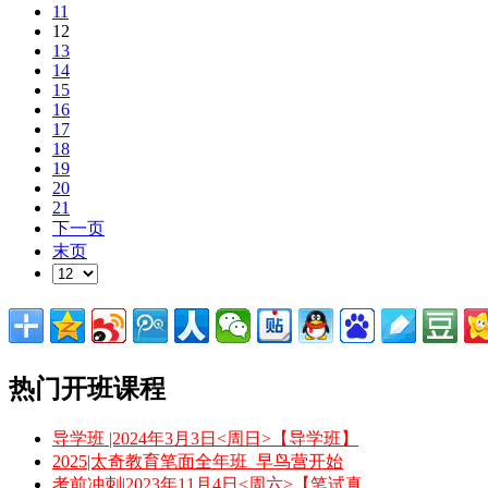
11
12
13
14
15
16
17
18
19
20
21
下一页
末页
热门开班课程
导学班 |2024年3月3日<周日>【导学班】
2025|太奇教育笔面全年班_早鸟营开始
考前冲刺|2023年11月4日<周六>【笔试真