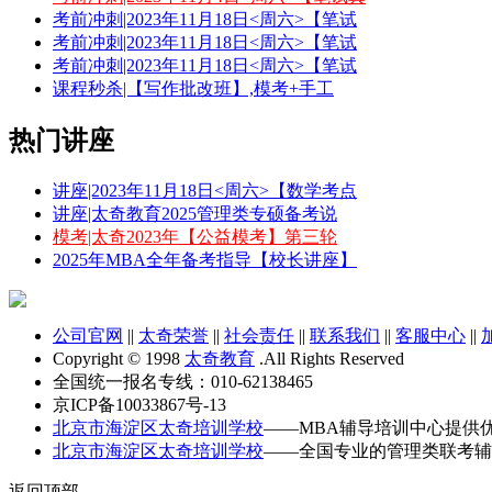
考前冲刺|2023年11月18日<周六>【笔试
考前冲刺|2023年11月18日<周六>【笔试
考前冲刺|2023年11月18日<周六>【笔试
课程秒杀|【写作批改班】,模考+手工
热门讲座
讲座|2023年11月18日<周六>【数学考点
讲座|太奇教育2025管理类专硕备考说
模考|太奇2023年【公益模考】第三轮
2025年MBA全年备考指导【校长讲座】
公司官网
||
太奇荣誉
||
社会责任
||
联系我们
||
客服中心
||
Copyright © 1998
太奇教育
.All Rights Reserved
全国统一报名专线：010-62138465
京ICP备10033867号-13
北京市海淀区太奇培训学校
——MBA辅导培训中心提供
北京市海淀区太奇培训学校
——全国专业的管理类联考辅
返回顶部