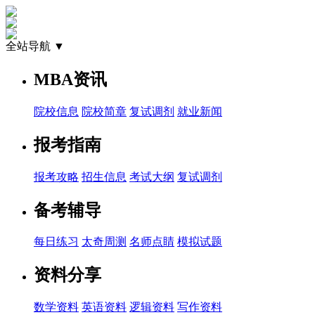
全站导航 ▼
MBA资讯
院校信息
院校简章
复试调剂
就业新闻
报考指南
报考攻略
招生信息
考试大纲
复试调剂
备考辅导
每日练习
太奇周测
名师点睛
模拟试题
资料分享
数学资料
英语资料
逻辑资料
写作资料