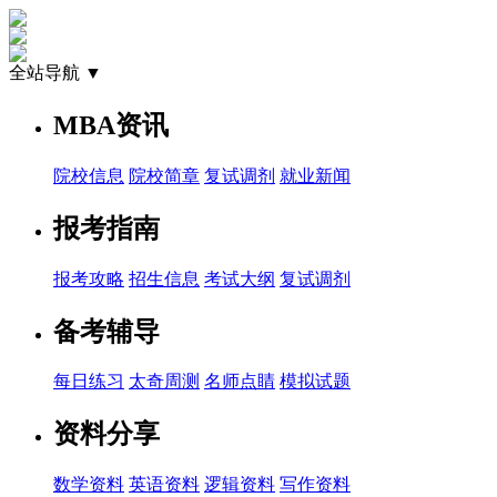
全站导航 ▼
MBA资讯
院校信息
院校简章
复试调剂
就业新闻
报考指南
报考攻略
招生信息
考试大纲
复试调剂
备考辅导
每日练习
太奇周测
名师点睛
模拟试题
资料分享
数学资料
英语资料
逻辑资料
写作资料