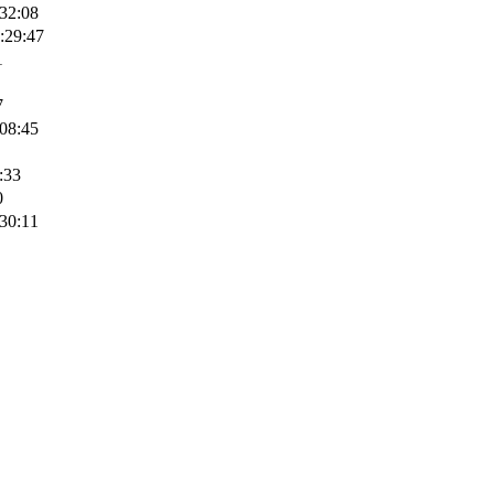
32:08
:29:47
1
7
08:45
:33
0
30:11