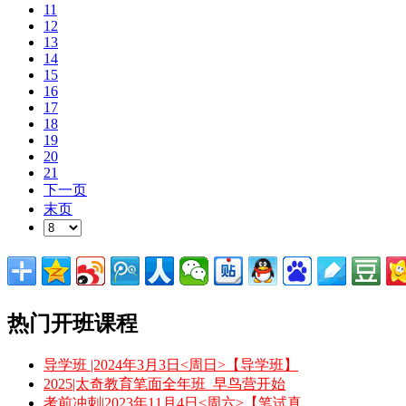
11
12
13
14
15
16
17
18
19
20
21
下一页
末页
热门开班课程
导学班 |2024年3月3日<周日>【导学班】
2025|太奇教育笔面全年班_早鸟营开始
考前冲刺|2023年11月4日<周六>【笔试真