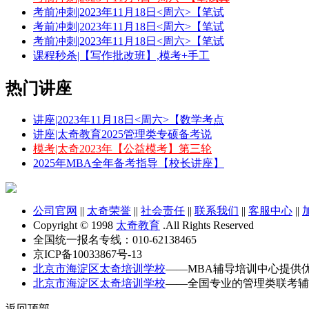
考前冲刺|2023年11月18日<周六>【笔试
考前冲刺|2023年11月18日<周六>【笔试
考前冲刺|2023年11月18日<周六>【笔试
课程秒杀|【写作批改班】,模考+手工
热门讲座
讲座|2023年11月18日<周六>【数学考点
讲座|太奇教育2025管理类专硕备考说
模考|太奇2023年【公益模考】第三轮
2025年MBA全年备考指导【校长讲座】
公司官网
||
太奇荣誉
||
社会责任
||
联系我们
||
客服中心
||
Copyright © 1998
太奇教育
.All Rights Reserved
全国统一报名专线：010-62138465
京ICP备10033867号-13
北京市海淀区太奇培训学校
——MBA辅导培训中心提供
北京市海淀区太奇培训学校
——全国专业的管理类联考辅
返回顶部