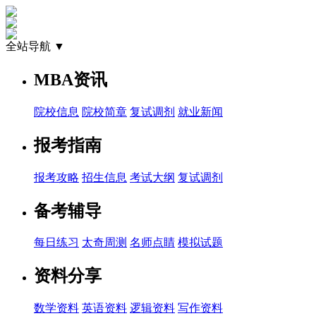
全站导航 ▼
MBA资讯
院校信息
院校简章
复试调剂
就业新闻
报考指南
报考攻略
招生信息
考试大纲
复试调剂
备考辅导
每日练习
太奇周测
名师点睛
模拟试题
资料分享
数学资料
英语资料
逻辑资料
写作资料