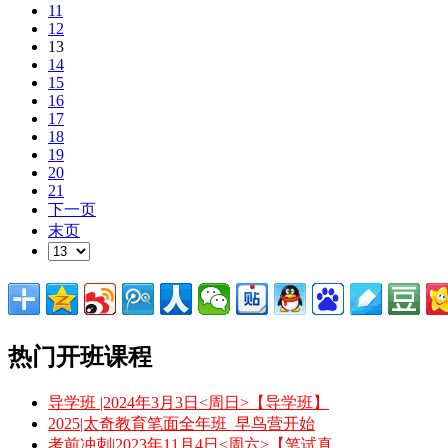
11
12
13
14
15
16
17
18
19
20
21
下一页
末页
热门开班课程
导学班 |2024年3月3日<周日>【导学班】
2025|太奇教育笔面全年班_早鸟营开始
考前冲刺|2023年11月4日<周六>【笔试真