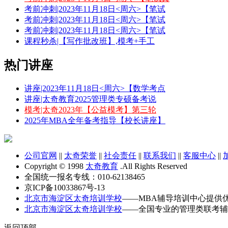
考前冲刺|2023年11月18日<周六>【笔试
考前冲刺|2023年11月18日<周六>【笔试
考前冲刺|2023年11月18日<周六>【笔试
课程秒杀|【写作批改班】,模考+手工
热门讲座
讲座|2023年11月18日<周六>【数学考点
讲座|太奇教育2025管理类专硕备考说
模考|太奇2023年【公益模考】第三轮
2025年MBA全年备考指导【校长讲座】
公司官网
||
太奇荣誉
||
社会责任
||
联系我们
||
客服中心
||
Copyright © 1998
太奇教育
.All Rights Reserved
全国统一报名专线：010-62138465
京ICP备10033867号-13
北京市海淀区太奇培训学校
——MBA辅导培训中心提供
北京市海淀区太奇培训学校
——全国专业的管理类联考辅
返回顶部