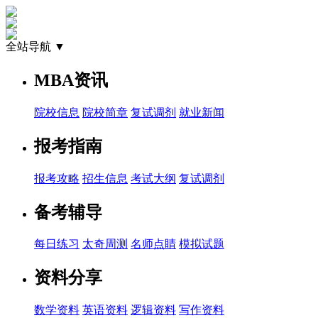
全站导航 ▼
MBA资讯
院校信息
院校简章
复试调剂
就业新闻
报考指南
报考攻略
招生信息
考试大纲
复试调剂
备考辅导
每日练习
太奇周测
名师点睛
模拟试题
资料分享
数学资料
英语资料
逻辑资料
写作资料